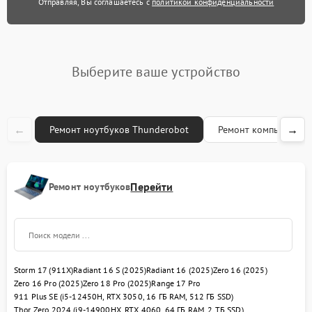
Отправляя, Вы соглашаетесь с
политикой конфиденциальности
Замена термопасты
845 рублей
Замена экрана
1460 рублей
Выберите ваше устройство
Замена оперативной
995 рублей
памяти
←
→
Ремонт ноутбуков Thunderobot
Ремонт компьютеров
Замена жесткого диска
1500 рублей
Замена микрофона
2600 рублей
Перейти
Ремонт ноутбуков
Замена вебкамеры
1620 рублей
Замена USB порта
1595 рублей
Ремонт разъема питания
1430 рублей
Storm 17 (911X)
Radiant 16 S (2025)
Radiant 16 (2025)
Zero 16 (2025)
Zero 16 Pro (2025)
Zero 18 Pro (2025)
Range 17 Pro
911 Plus SE (i5-12450H, RTX 3050, 16 ГБ RAM, 512 ГБ SSD)
Ремонт петель крышки
1045 рублей
Thor Zero 2024 (i9-14900HX, RTX 4060, 64 ГБ RAM, 2 ТБ SSD)