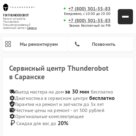
+7 (800) 301-55-83
Ежедневно, с 10:00 до 20:00
FIX-THUNDEROBOT
Ремонт устройств
+7 (800) 301-55-83
Thunderobot
Звонок бесплатный по РФ
Специализированный
cервисный центр г.
Саранск
Мы ремонтируем
Позвонить
Сервисный центр Thunderobot
в Саранске
за 30 мин
Ремонт компьютеров Thunderobot
Выезд мастера на дом
бесплатно
бесплатно
Диагностика в сервисном центре
Гарантия на ремонт и запчасти до 3х лет
Честные цены на ремонт - от 300 рублей
Оригинальные комплектующие
20%
Скидка для вас до