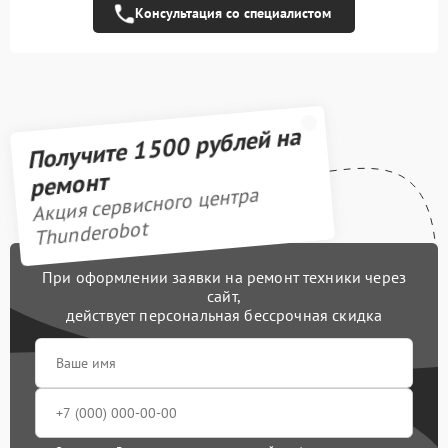
Консультация со специалистом
Замена шлейфа
1290 рублей
матрицы
Ремонт цепей питания
3700 рублей
Получите 1500 рублей на
Замена звуковой карты
1595 рублей
ремонт
Замена процессора
1500 рублей
Акция сервисного центра
Thunderobot
Замена шим-
2700 рублей
контроллера
При оформлении заявки на ремонт техники через
Замена HDMI
1800 рублей
сайт,
действует персональная бессрочная скидка
Замена корпуса
1045 рублей
Замена аккумулятора
620 рублей
Замена видеокарты
1950 рублей