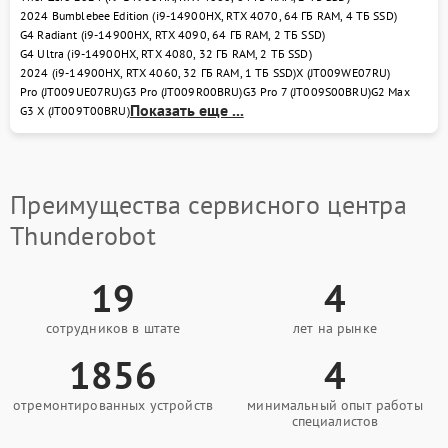
2024 Bumblebee Edition (i9-14900HX, RTX 4070, 64 ГБ RAM, 4 ТБ SSD)
Замена южного моста
2750 рублей
G4 Radiant (i9-14900HX, RTX 4090, 64 ГБ RAM, 2 ТБ SSD)
G4 Ultra (i9-14900HX, RTX 4080, 32 ГБ RAM, 2 ТБ SSD)
2024 (i9-14900HX, RTX 4060, 32 ГБ RAM, 1 ТБ SSD)
X (JT009WE07RU)
Замена северного моста
2750 рублей
Pro (JT009UE07RU)
G3 Pro (JT009R00BRU)
G3 Pro 7 (JT009S00BRU)
G2 Max
Показать еще ...
G3 X (JT009T00BRU)
Замена тачпада
1130 рублей
Замена контроллера
1495 рублей
питания
Преимущества сервисного центра
Thunderobot
19
4
сотрудников в штате
лет на рынке
1856
4
отремонтированных устройств
минимальный опыт работы
специалистов